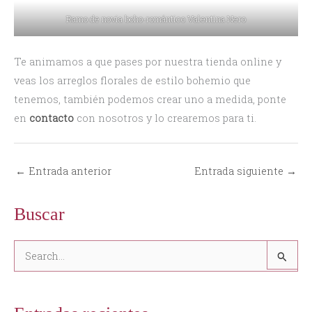
Ramo de novia boho-romántico Valentina Nero
Te animamos a que pases por nuestra tienda online y
veas los arreglos florales de estilo bohemio que
tenemos, también podemos crear uno a medida, ponte
en
contacto
con nosotros y lo crearemos para ti.
←
Entrada anterior
Entrada siguiente
→
Buscar
B
u
s