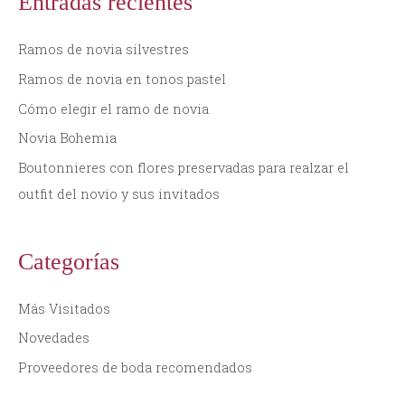
Entradas recientes
c
a
Ramos de novia silvestres
r
Ramos de novia en tonos pastel
p
Cómo elegir el ramo de novia
o
Novia Bohemia
r
:
Boutonnieres con flores preservadas para realzar el
outfit del novio y sus invitados
Categorías
Más Visitados
Novedades
Proveedores de boda recomendados