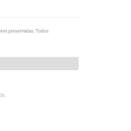
ores preservadas
,
Todos
ón.