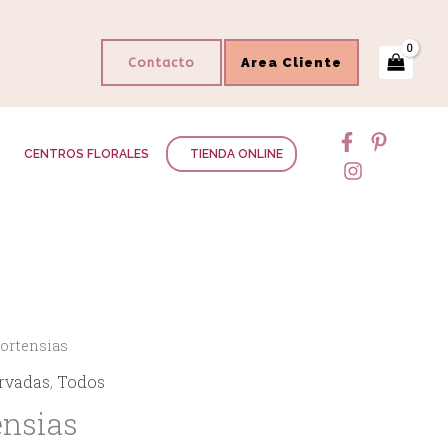
Contacto
Area Cliente
CENTROS FLORALES
TIENDA ONLINE
Hortensias
ervadas
,
Todos
ensias