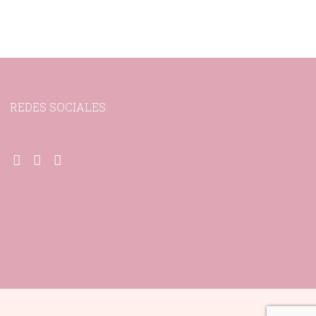
REDES SOCIALES
Facebook-
Pinterest-
Instagram
f
p