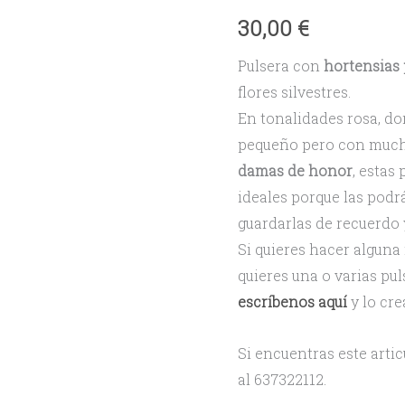
30,00
€
Pulsera con
hortensias
flores silvestres.
En tonalidades rosa, do
pequeño pero con mucho
damas de honor
, estas
ideales porque las podrá
guardarlas de recuerdo y
Si quieres hacer alguna
quieres una o varias pu
escríbenos aquí
y lo cr
Si encuentras este arti
al 637322112.