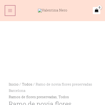
Ir
Menú
Menú
Menú
Menú
Main
al
Menu
contenido
Inicio
/
Todos
/ Ramo de novia flores preservadas
Barcelona
Ramos de flores preservadas
,
Todos
Ramo de novia flores