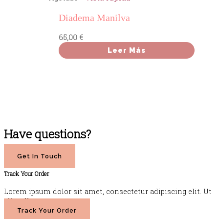
Diadema Manilva
65,00
€
Leer Más
Have questions?
Get In Touch
Track Your Order
Lorem ipsum dolor sit amet, consectetur adipiscing elit. Ut
elit tellus.
Track Your Order