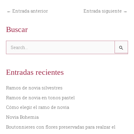
←
Entrada anterior
Entrada siguiente
→
Buscar
B
u
s
Entradas recientes
c
a
Ramos de novia silvestres
r
Ramos de novia en tonos pastel
p
Cómo elegir el ramo de novia
o
Novia Bohemia
r
:
Boutonnieres con flores preservadas para realzar el