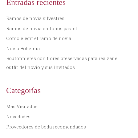
Entradas recientes
c
a
Ramos de novia silvestres
r
Ramos de novia en tonos pastel
p
Cómo elegir el ramo de novia
o
Novia Bohemia
r
:
Boutonnieres con flores preservadas para realzar el
outfit del novio y sus invitados
Categorías
Más Visitados
Novedades
Proveedores de boda recomendados