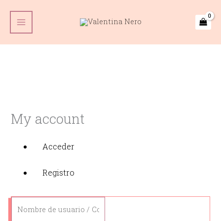
Ir
Menú
Menú
Menú
Menú
Main
al
Menu
contenido
My account
Acceder
Registro