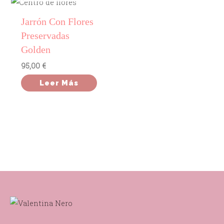
Jarrón Con Flores
Preservadas
Golden
95,00
€
Leer Más