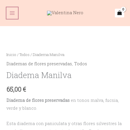
Ir
Main
al
Menu
contenido
Inicio
/
Todos
/ Diadema Manilva
Diademas de flores preservadas
,
Todos
Diadema Manilva
65,00
€
Diadema
de flores preservadas
en tonos malva, fucsia,
verde y blanco.
Esta diadema con paniculata y otras flores silvestres la