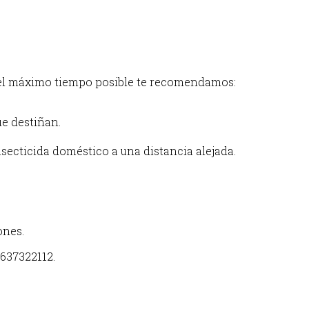
n el máximo tiempo posible te recomendamos:
ue destiñan.
nsecticida doméstico a una distancia alejada.
ones.
637322112.