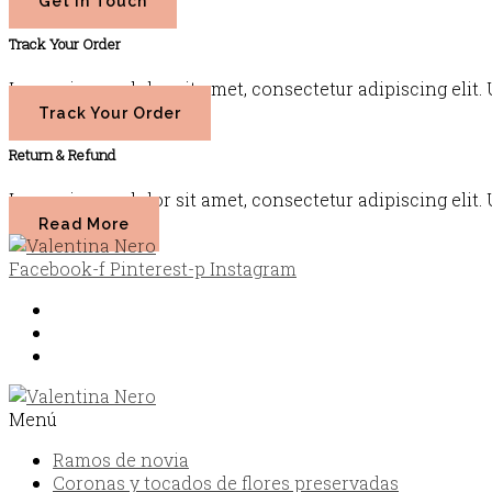
Get In Touch
Track Your Order
Lorem ipsum dolor sit amet, consectetur adipiscing elit. Ut
Track Your Order
Return & Refund
Lorem ipsum dolor sit amet, consectetur adipiscing elit. Ut
Read More
Facebook-f
Pinterest-p
Instagram
Envíos y devoluciones
Política de privacidad
FAQ
Menú
Ramos de novia
Coronas y tocados de flores preservadas