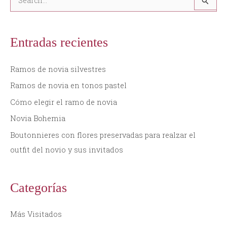
B
u
s
Entradas recientes
c
a
Ramos de novia silvestres
r
Ramos de novia en tonos pastel
p
Cómo elegir el ramo de novia
o
Novia Bohemia
r
:
Boutonnieres con flores preservadas para realzar el
outfit del novio y sus invitados
Categorías
Más Visitados